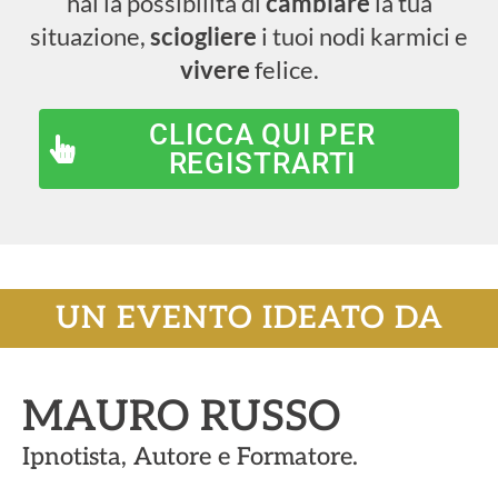
hai la possibilità di
cambiare
la tua
situazione,
sciogliere
i tuoi nodi karmici e
vivere
felice.
CLICCA QUI PER
REGISTRARTI
UN EVENTO IDEATO DA
MAURO RUSSO
Ipnotista, Autore e Formatore.