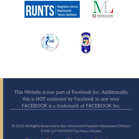
This Website is non part of Facebook Inc. Additionally,
this is NOT endorsed by Facebook in any way.
FACEBOOK is a trademark of FACEBOOK Inc.
© 2023 All Rights Reserved to Ass. Università Popolare Benessere Olistico
P.IVA 12759090967 by Mauro Russo