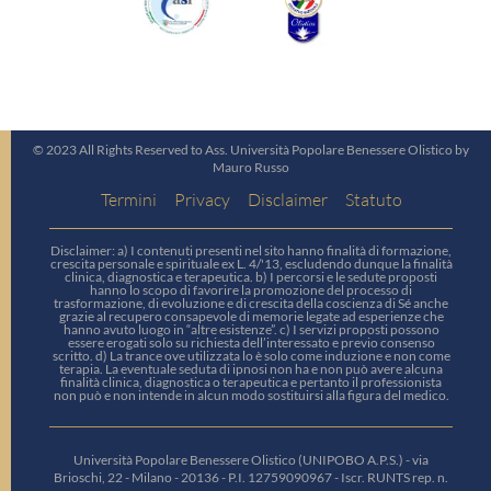
© 2023 All Rights Reserved to Ass. Università Popolare Benessere Olistico by
Mauro Russo
Termini
Privacy
Disclaimer
Statuto
Disclaimer: a) I contenuti presenti nel sito hanno finalità di formazione,
crescita personale e spirituale ex L. 4/'13, escludendo dunque la finalità
clinica, diagnostica e terapeutica. b) I percorsi e le sedute proposti
hanno lo scopo di favorire la promozione del processo di
trasformazione, di evoluzione e di crescita della coscienza di Sé anche
grazie al recupero consapevole di memorie legate ad esperienze che
hanno avuto luogo in “altre esistenze”. c) I servizi proposti possono
essere erogati solo su richiesta dell’interessato e previo consenso
scritto. d) La trance ove utilizzata lo è solo come induzione e non come
terapia. La eventuale seduta di ipnosi non ha e non può avere alcuna
finalità clinica, diagnostica o terapeutica e pertanto il professionista
non può e non intende in alcun modo sostituirsi alla figura del medico.
Università Popolare Benessere Olistico (UNIPOBO A.P.S.) - via
Brioschi, 22 - Milano - 20136 - P.I. 12759090967 - Iscr. RUNTS rep. n.