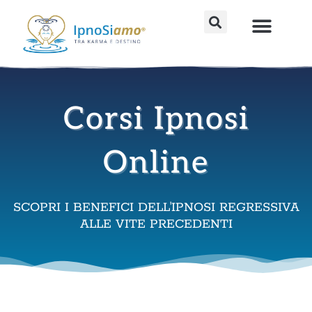
Vai
al
Percorsi avanzati
Strumenti fai da te
Sedute individu
contenuto
Corsi Ipnosi
Online
SCOPRI I BENEFICI DELL'IPNOSI REGRESSIVA
ALLE VITE PRECEDENTI