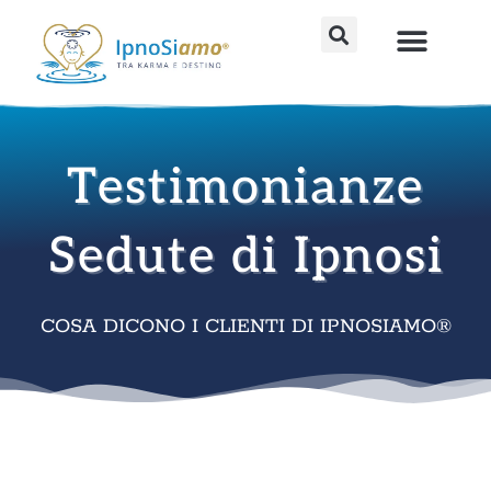
Vai
al
Percorsi avanzati
Strumenti fai da te
Sedute individu
contenuto
Testimonianze
Sedute di Ipnosi
COSA DICONO I CLIENTI DI IPNOSIAMO®