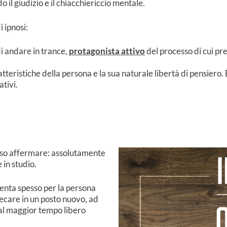
 il giudizio e il chiacchiericcio mentale.
 ipnosi:
i andare in trance,
protagonista attivo
del processo di cui pr
atteristiche della persona e la sua naturale libertà di pensier
tivi.
sso affermare: assolutamente
e in studio.
esenta spesso per la persona
recare in un posto nuovo, ad
 al maggior tempo libero