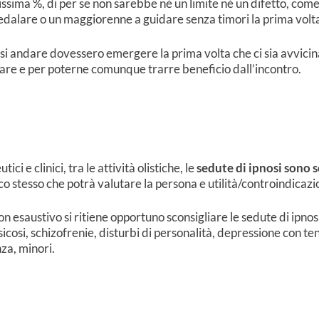
issima %, di per se non sarebbe né un limite né un difetto, co
 pedalare o un maggiorenne a guidare senza timori la prima volta
rsi andare dovessero emergere la prima volta che ci sia avvicina 
re e per poterne comunque trarre beneficio dall’incontro.
ci e clinici, tra le attività olistiche, le
sedute di ipnosi sono 
o stesso che potrà valutare la persona e utilità/controindicaz
non esaustivo si ritiene opportuno sconsigliare le sedute di ipnos
psicosi, schizofrenie, disturbi di personalità, depressione con 
za, minori.