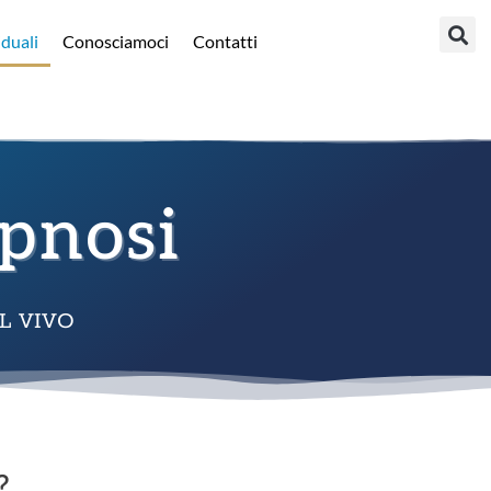
iduali
Conosciamoci
Contatti
Ipnosi
L VIVO
?