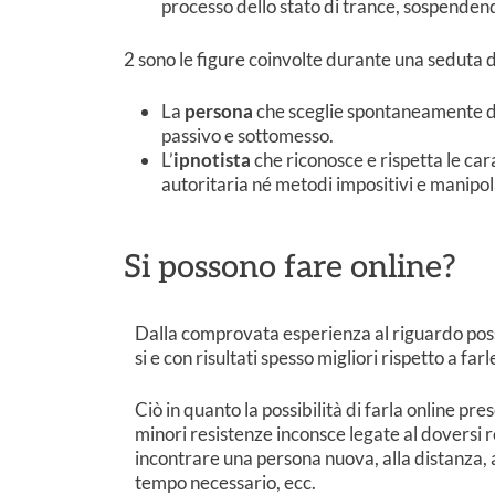
processo dello stato di trance, sospendendo
2 sono le figure coinvolte durante una seduta di
La
persona
che sceglie spontaneamente d
passivo e sottomesso.
L’
ipnotista
che riconosce e rispetta le car
autoritaria né metodi impositivi e manipola
Si possono fare online?
Dalla comprovata esperienza al riguardo po
si e con risultati spesso migliori rispetto a farl
Ciò in quanto la possibilità di farla online pr
minori resistenze inconsce legate al doversi 
incontrare una persona nuova, alla distanza,
tempo necessario, ecc.