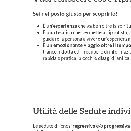
Sei nel posto giusto per scoprirlo!
È
un’esperienza
che va ben oltre la spiritu
È
una tecnica
che permette all’ipnotista, a
guidare la persona a vivere un’esperienza 
È
un emozionante viaggio oltre il tempo 
trance indotta ed il recupero di informazi
rapida e pratica, blocchi e disagi di antic
Utilità delle Sedute indiv
Le sedute di ipnosi
regressiva
e/o
progressiva