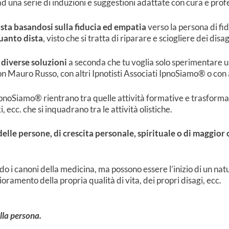
d una serie di induzioni e suggestioni adattate con cura e prof
ista basandosi sulla fiducia ed empatia
verso la persona di fid
uanto dista
, visto che si tratta di riparare e sciogliere dei disa
 diverse soluzioni
a seconda che tu voglia solo sperimentare u
n Mauro Russo, con altri Ipnotisti Associati IpnoSiamo® o con alt
noSiamo® rientrano tra quelle attività formative e trasformati
i, ecc. che si inquadrano tra le attività olistiche.
 delle persone, di crescita personale, spirituale o di maggior
.
o i canoni della medicina, ma possono essere l’inizio di un na
ramento della propria qualità di vita, dei propri disagi, ecc.
ella persona.