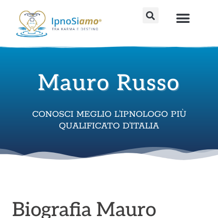
Vai
al
Percorsi avanzati
Strumenti fai da te
Sedute individu
contenuto
Mauro Russo
CONOSCI MEGLIO L'IPNOLOGO PIÙ
QUALIFICATO D'ITALIA
Biografia Mauro