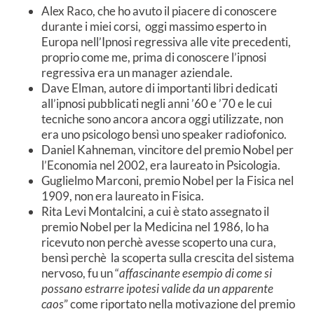
Alex Raco, che ho avuto il piacere di conoscere
durante i miei corsi, oggi massimo esperto in
Europa nell’Ipnosi regressiva alle vite precedenti,
proprio come me, prima di conoscere l’ipnosi
regressiva era un manager aziendale.
Dave Elman, autore di importanti libri dedicati
all’ipnosi pubblicati negli anni ’60 e ’70 e le cui
tecniche sono ancora ancora oggi utilizzate, non
era uno psicologo bensì uno speaker radiofonico.
Daniel Kahneman, vincitore del premio Nobel per
l’Economia nel 2002, era laureato in Psicologia.
Guglielmo Marconi, premio Nobel per la Fisica nel
1909, non era laureato in Fisica.
Rita Levi Montalcini,
a cui è stato assegnato il
premio Nobel per la Medicina nel 1986, lo ha
ricevuto non perchè avesse scoperto una cura,
bensì perchè la scoperta sulla crescita del sistema
nervoso, fu un “
affascinante esempio di come si
possano estrarre ipotesi valide da un apparente
caos
” come riportato nella motivazione del premio