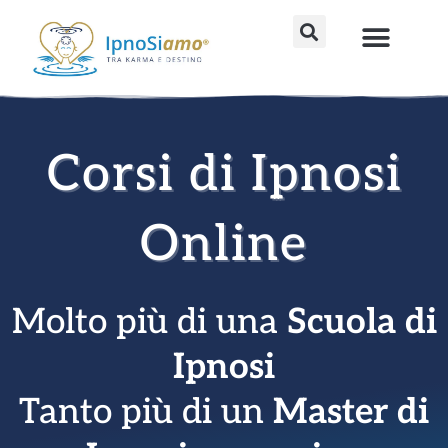
Vai
al
Percorsi avanzati
Strumenti fai da te
Sedute individu
contenuto
Corsi di Ipnosi
Online
Molto più di una
Scuola di
Ipnosi
Tanto più di un
Master di