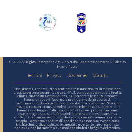
© 2023 All Rights Reserved to Ass. Università Popolare Benessere Olistico by
Mauro Russo
Termini
Privacy
Disclaimer
Statuto
Disclaimer: a) I contenuti presenti nel sito hanno finalità di formazione,
crescita personale e spirituale ex L. 4/'13, escludendo dunque la finalità
clinica, diagnostica e terapeutica. b) I percorsi e le sedute proposti
hanno lo scopo di favorire la promozione del processo di
trasformazione, di evoluzione e di crescita della coscienza di Sé anche
grazie al recupero consapevole di memorie legate ad esperienze che
hanno avuto luogo in “altre esistenze”. c) I servizi proposti possono
essere erogati solo su richiesta dell’interessato e previo consenso
scritto. d) La trance ove utilizzata lo è solo come induzione e non come
terapia. La eventuale seduta di ipnosi non ha e non può avere alcuna
finalità clinica, diagnostica o terapeutica e pertanto il professionista
non può e non intende in alcun modo sostituirsi alla figura del medico.