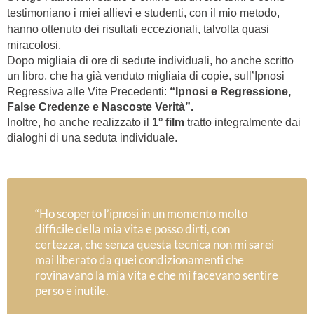
testimoniano i miei allievi e studenti, con il mio metodo,
hanno ottenuto dei risultati eccezionali, talvolta quasi
miracolosi.
Dopo migliaia di ore di sedute individuali, ho anche scritto
un libro, che ha già venduto migliaia di copie, sull’Ipnosi
Regressiva alle Vite Precedenti:
“Ipnosi e Regressione,
False Credenze e Nascoste Verità”.
Inoltre, ho anche realizzato il
1° film
tratto integralmente dai
dialoghi di una seduta individuale.
“Ho scoperto l’ipnosi in un momento molto
difficile della mia vita e posso dirti, con
certezza, che senza questa tecnica non mi sarei
mai liberato da quei condizionamenti che
rovinavano la mia vita e che mi facevano sentire
perso e inutile.