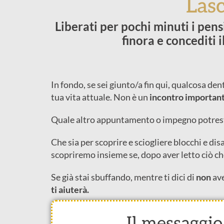
Lasc
Liberati per pochi minuti i pens
finora e concediti 
In fondo, se sei giunto/a fin qui, qualcosa den
tua vita attuale. Non è un
incontro importan
Quale altro appuntamento o impegno potrest
Che sia per scoprire e sciogliere blocchi e dis
scopriremo insieme
se, dopo aver letto ciò c
Se già stai sbuffando, mentre ti dici di
non
ave
ti aiuterà.
Il messaggio