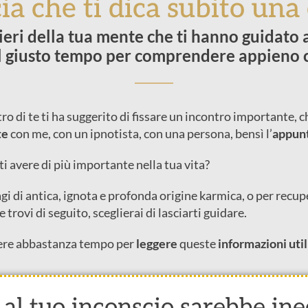
ia che ti dica subito una
ieri della tua mente che ti hanno guidato a
il giusto tempo per comprendere appieno ci
tro di te ti ha suggerito di fissare un incontro importante, 
te
con me, con un ipnotista, con una persona, bensì l’
appun
i a
vere di più importante nella tua vita?
agi di antica, ignota e profonda origine karmica, o per recupe
he trov
i di seguito, sceglierai di lasciarti guidare.
re abbastanza tempo per
leggere
queste
informazioni uti
 al tuo inconscio sarebbe in