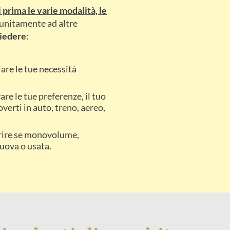
prima le varie modalità, le
– unitamente ad altre
iedere
:
are le tue necessità
care le tue preferenze, il tuo
verti in auto, treno, aereo,
arire se monovolume,
nuova o usata.