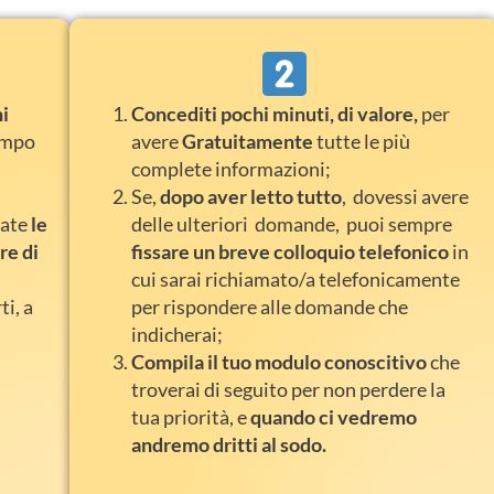
hi
Concediti pochi minuti, di valore,
per
tempo
avere
Gratuitamente
tutte le più
complete informazioni;
Se,
dopo aver letto tutto
, dovessi avere
date
le
delle ulteriori domande, puoi sempre
re di
fissare un breve colloquio telefonico
in
cui sarai richiamato/a telefonicamente
ti, a
per rispondere alle domande che
indicherai;
Compila il tuo modulo conoscitivo
che
troverai di seguito per non perdere la
tua priorità, e
quando ci vedremo
andremo dritti al sodo.