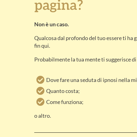
pagina?
Non è un caso.
Qualcosa dal profondo del tuo essere ti ha 
fin qui.
Probabilmente la tua mente ti suggerisce d
Dove fare una seduta di ipnosi nella mi
Quanto costa;
Come funziona;
o altro.