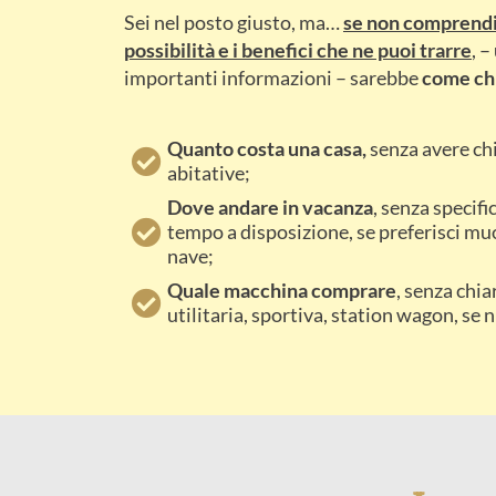
Sei nel posto giusto, ma…
se non comprendi 
possibilità e i benefici che ne puoi trarre
, 
importanti informazioni – sarebbe
co
me ch
Quanto costa una casa,
senza avere chi
abitative;
Dove andare in vacanza
, senza specifi
tempo a disposizione, se preferisci muo
nave;
Quale macchina comprare
, senza chi
utilitaria, sportiva, station wagon, se 