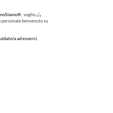
IpnoSiamo®
, voglio
io personale benvenuto su
guidato/a ad esserci
.