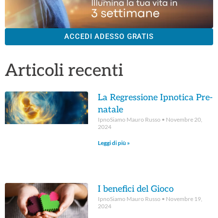
ACCEDI ADESSO GRATIS
Articoli recenti
La Regressione Ipnotica Pre-
natale
IpnoSiamo Mauro Russo
Novembre 20,
2024
Leggi di più »
I benefici del Gioco
IpnoSiamo Mauro Russo
Novembre 19,
2024