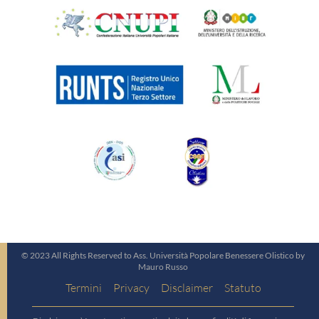
© 2023 All Rights Reserved to Ass. Università Popolare Benessere Olistico by
Mauro Russo
Termini
Privacy
Disclaimer
Statuto