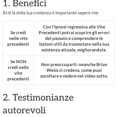
1. Benefici
Al di là della tua credenza è importante sapere che:
Con l’Ipnosi regressiva alle Vite
Se credi
Precedenti potrai scoprire gli errori
nelle vite
del passato e comprendere le
precedenti
lezioni utili da trasmutare nella tua
esistenza attuale, migliorandola.
Se NON
Non preoccuparti: neanche Brian
credi nelle
Weiss ci credeva, come puoi
vite
ascoltare e vedere nel video sotto.
precedenti
2. Testimonianze
autorevoli