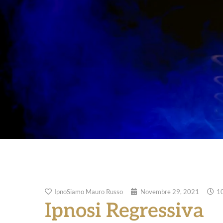
IpnoSiamo Mauro Russo
Novembre 29, 2021
1
Ipnosi Regressiva