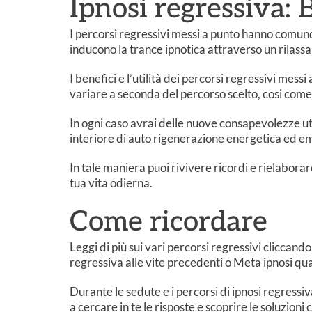
Ipnosi regressiva: 
I percorsi regressivi messi a punto hanno comunq
inducono la trance ipnotica attraverso un rilas
I benefici e l’utilità dei percorsi regressivi mess
variare a seconda del percorso scelto, cosi come
In ogni caso avrai delle nuove consapevolezze uti
interiore di auto rigenerazione energetica ed e
In tale maniera puoi rivivere ricordi e rielabora
tua vita odierna.
Come ricordare
Leggi di più sui vari percorsi regressivi cliccando 
regressiva alle vite precedenti o Meta ipnosi qu
Durante le sedute e i percorsi di ipnosi regressi
a cercare in te le risposte e scoprire le soluzioni 