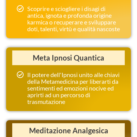
Scoprire e sciogliere i disagi di
antica, ignota e profonda origine
karmica o recuperare e sviluppare
doti, talenti, virtù e qualità nascoste
Meta Ipnosi Quantica
Il potere dell'Ipnosi unito alle chiavi
della Metamedicina per liberarti da
sentimenti ed emozioni nocive ed
aprirti ad un percorso di
trasmutazione
Meditazione Analgesica