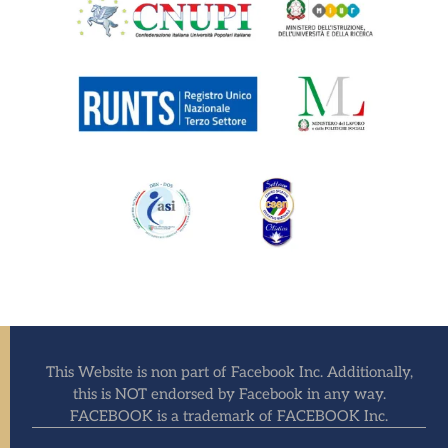
This Website is non part of Facebook Inc. Additionally,
this is NOT endorsed by Facebook in any way.
FACEBOOK is a trademark of FACEBOOK Inc.