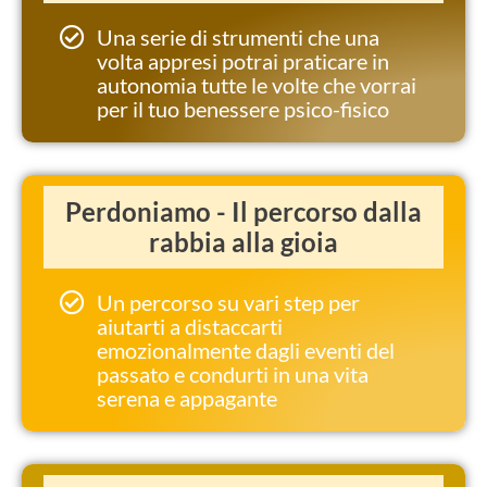
Una serie di strumenti che una
volta appresi potrai praticare in
autonomia tutte le volte che vorrai
per il tuo benessere psico-fisico
Perdoniamo - Il percorso dalla
rabbia alla gioia
Un percorso su vari step per
aiutarti a distaccarti
emozionalmente dagli eventi del
passato e condurti in una vita
serena e appagante