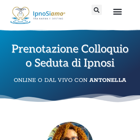
Percorsi avanzati
Strumenti fai da te
Sedute individu
Prenotazione Colloquio
o Seduta di Ipnosi
ONLINE O DAL VIVO CON
ANTONELLA