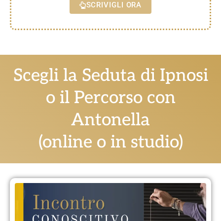
SCRIVIGLI ORA
Scegli la Seduta di Ipnosi
o il Percorso con
Antonella
(online o in studio)