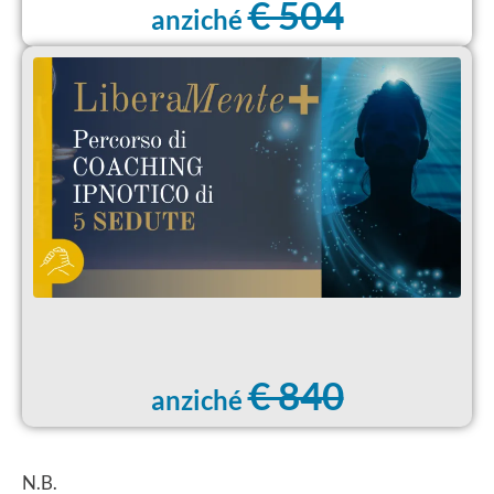
€ 504
anziché
€ 840
anziché
N.B.