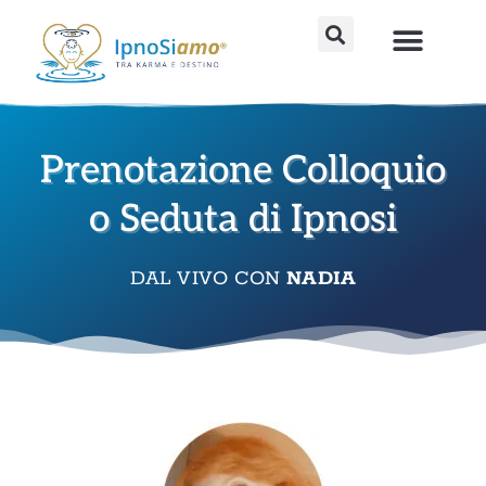
Percorsi avanzati
Strumenti fai da te
Sedute individu
Prenotazione Colloquio
o Seduta di Ipnosi
DAL VIVO CON
NADIA