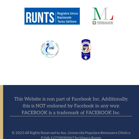
This Website is non part of Facebook Inc. Additionally,
this is NOT endorsed by Facebook in any way.
FACEBOOK is a trademark of FACEBOOK Inc.
© 2023 All Rights Reserved to Ass. Università Popolare Benessere Olistico
P.IVA 12759090967 by Mauro Russo