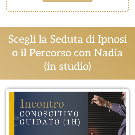
Scegli la Seduta di Ipnosi
o il Percorso con Nadia
(in studio)