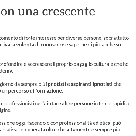
 con una crescente
gomento di forte interesse per diverse persone, soprattutto
ntiva
la
volontà di conoscere
e saperne di più, anche su
pprofondire e accrescere il proprio bagaglio culturale che ho
demy
.
giorno da sempre più
ipnotisti
e
aspiranti ipnotisti
che,
o un
percorso di formazione
.
e professionisti nell’
aiutare altre persone
in tempi rapidi a
igine.
ssione oggi, facendolo con professionalità ed etica, può
 lavorativa remunerata oltre che
altamente e sempre più