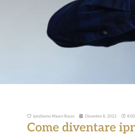
IpnoSiamo Mauro Russo
Dicembre 8, 2022
8:0
Come diventare ipn