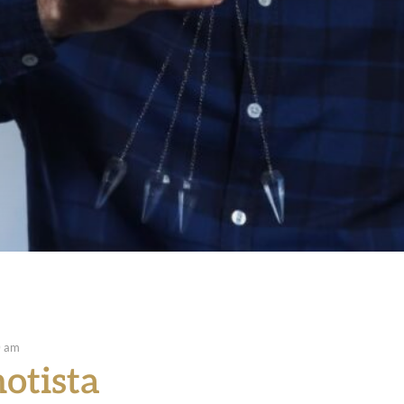
0 am
otista