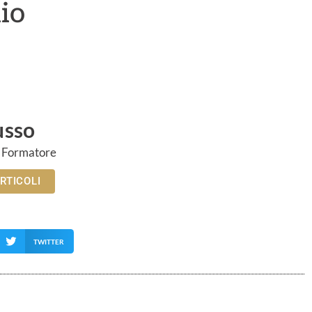
lio
usso
, Formatore
ARTICOLI
TWITTER