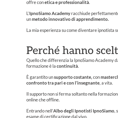
offre con
etica e professionalità
.
L’
IpnoSiamo Academy
racchiude perfettamente
un
metodo innovativo di apprendimento.
La mia esperienza su come diventare ipnotista supe
Perché hanno sce
Quello che differenzia la IpnoSiamo Academy da 
formazione è la
continuità
.
È garantito un
supporto costante,
con
mastercl
confronto tra pari e con l’insegnante
, a vita.
Il supporto non si ferma soltanto nella formazione
online che offline.
Entrando nell’
Albo degli Ipnotisti IpnoSiamo
, 
esame di certificazione dal vivo.