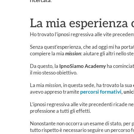
ricercata
.
La mia esperienza c
Ho trovato l’ipnosi regressiva alle vite precedenti
Senza quest’esperienza, che ad oggi mi ha portat
compiere la mia
mission
: aiutare gli altri nello 
Da questo, la
IpnoSiamo Academy
ha comincia
il mio stesso obiettivo.
La mia
mission
, in questa sede, ha trovato la sua
avevo appreso tramite
percorsi formativi
, uni
L’ipnosi regressiva alle vite precedenti ricade ne
professione a tutti gli effetti.
Nonostante non occorra un esame di stato, per po
tutto rispetto è necessario seguire un percorso 